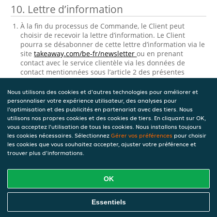
10. Lettre d’information
À la fin du processus de Commande, le Client peut
choisir de recevoir la lettre d’information. Le Client
pourra se désabonner de cette lettre d’information via le
site
takeaway.com/be-fr/newsletter
ou en prenant
contact avec le service clientèle via les données de
contact mentionnées sous l’article 2 des présentes
Conditions générales Clients sous ‘contact’.
Nous utilisons des cookies et d'autres technologies pour améliorer et
11. Consultation et correction des
personnaliser votre expérience utilisateur, des analyses pour
données personnelles stockées
l'optimisation et des publicités en partenariat avec des tiers. Nous
utilisons nos propres cookies et des cookies de tiers. En cliquant sur OK,
vous acceptez l'utilisation de tous les cookies. Nous installons toujours
Takeaway.com traitera les données personnelles
les cookies nécessaires. Sélectionnez
Gérer vos préférences
pour choisir
relatives au Client. Ce processus de traitement de
les cookies que vous souhaitez accepter, ajuster votre préférence et
données personnelles est régi par
Charte vie privée.
trouver plus d'informations.
Version 9 — 04-08-2022
OK
Télécharger le PDF
Essentiels